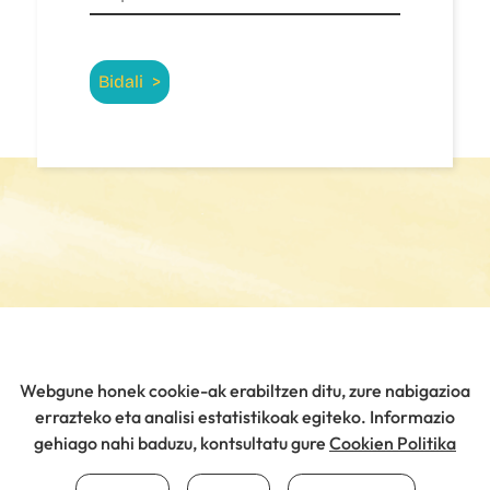
Webgune honek cookie-ak erabiltzen ditu, zure nabigazioa
errazteko eta analisi estatistikoak egiteko. Informazio
gehiago nahi baduzu, kontsultatu gure
Cookien Politika