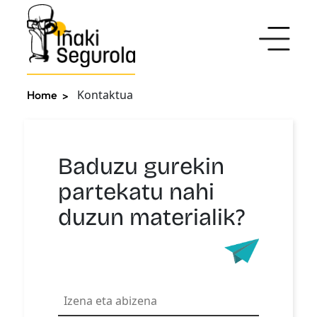
Kontaktua
Home
Baduzu gurekin
partekatu nahi
duzun materialik?